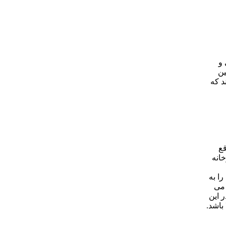
 و
ین
د که
قع
خانه
ا به
 می
 این
باشد.