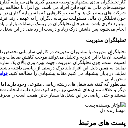
کار تحلیلگران مادی پیشنهاد و توصیه تصمیم گیری های سرمایه گذاری
موقعیت‌های مالی به عهده این افراد می باشد. این افراد با مطالعه رو
شرکت های بیمه بانک ها و کسب و کارهایی که با سرمایه گذاری در ار
چون تحلیلگران مالی مسئولیت سرمایه دیگران را به عهده دارند. فرق
میلیارد دلاری باشد. به هرحال تحلیلگران در ریسک نوسانات بازار و 
انجام می‌شود، پس داشتن درک زیاد و درست از ریاضی در این شغل بس
تحلیلگران مدیریت
تحلیلگران مدیریت یا مشاوران مدیریت در کارایی سازمانی تخصص دارند.
هاست. آن ها با این تجزیه و تحلیل می‌توانند موجب کاهش ضایعات و هزی
اهمیت است، چون تحلیلگران مدیریت، جهت بهره وری بالای یک سازمان 
نمایند. به همین دلیل این افراد باید درک درستی از ریاضی داشته باشند
نمایند. در پایان پیشنهاد می کنیم مقاله پیشنهادی را مطالعه کنید.
فوای
سخن پایانی
همانطور که گفته شد شغل های رشته ریاضی متنوعی وجود دارند اما ا
دیگر و علاقه مندی های شخصی نیز توجه کنید، شاید دامنه انتخاب شغ
هستند و حتی ریاضی در این شغل ها بسیار حائز اهمیت است را معرفی
مهسا زنده دل
پست های مرتبط