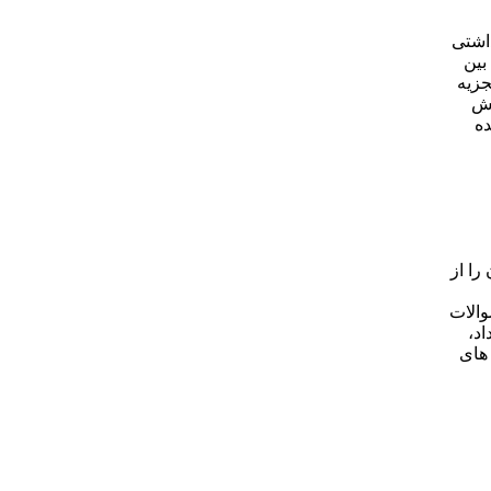
اشتی
بین
جزیه
نش
ده
را از
والات
د،
 های