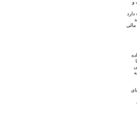
 و
دارد
د
 مالی
ده
ی
ه
ای