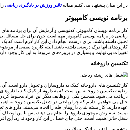
در این میان پیشنهاد می کنیم مقاله
تاثیر ورزش بر یادگیری ریاضی
را 
برنامه نویسی کامپیوتر
کار برنامه نویسان کامپیوتر، کدنویسی و آزمایش آن برای برنامه های 
ریاضی در برنامه نویسی کامپیوتر مهم است چون برای حل مسائل، برنام
تحلیل داشته باشند. برای درست انجام دادن این کار لازم است که یک ب
کاربردهای آنها درک درستی داشته باشد. البته کاربرد بعضی از موضوع
تغییرات بی نهایت و بسیاری در پروژه‌های مربوط به این کار وجود دارد
تکنسین داروخانه
کار تکنسین های داروخانه کمک به داروسازان و تحویل دارو است. آن ها 
وظیفه تکنسین داروخانه این است که به داروساز کمک کند تا داروهای 
دریافت می شود. همچنین یکی از وظایف دیگر این افراد مخلوط کردن 
حال می خواهیم بدانیم که چرا ریاضی در شغل تکنسین داروخانه اهمیت 
عهده دارند، کار بسته بندی داروهای فله را انجام می‌دهند، دارو های 
نمایند، سفارش موجودی داروها را انجام می دهند، پس با این اوصاف آن
شغل حائز اهمیت است. حتی جای خطا در این کار وجود ندارد. این افراد 
متخصص انفورماتیک سلامت