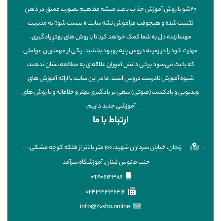
20شو با روش آموزش جذاب باعث میشه مفاهیم بصورت عمیق در ذهن
تثبیت شده و هیچوقت فراموش نشه سایت « بیست شو» به مدیریت
مهسا زنده دل به شما کمک خواهد کرد تا با روش های بهترِ یادگیری،
مهارت خود را در زمینه دروس پایه بهبود بخشید. یکی از مهمترین عواملی
که باعث می‌شود برخی دانش آموزان علاقه‌ای به مطالعه نشان ندهند،
شیوه آموزش نادرست دروس است. ما در این سایت با ارائه آموزش های
ویدیویی و پادکست (صوتی) سعی بر یادگیری بهتر و خلاقانه و با روش های
آموزشی جدید داریم.
ارتباط با ما
زنجان، خیابان سرداران شهید، ۱۰۰ متر بالاتر از فلکه کوچه مشکی،
جنب فانوس لبنان, آموزشگاه سرآمد
09190614386
02433336416
info@20sho.online