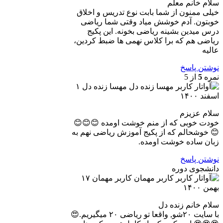
سلام خانم معلم
خیلی ممنون از شما بابت نوع تدریس و اخلاق
خوبتون. آدم خوشش میاد وقتی شما ریاضی
درس میدین بشینه ریاضی بخونه. این پکیج
ریاضی هم که برا کلاس نهمی ها ضبط کردین،
عالیه
نوشتن پاسخ
نمره
5
از 5
مهسا زنده دل
۱
اسفند ۱۴۰۰
سلام عزیزم
خودت خوبی که از منم خوشت اومده 😊😊😊
😊 خوشحالم که از پکیج آموزش ریاضی نهم به
زبان ساده خوشت اومده.
نوشتن پاسخ
دانشجوی دوره
کاربر مهمان
۱۷
بهمن ۱۴۰۰
سلام خانم زنده دل
با سایت ۲۰شو, واقعا تو ریاضی ۲۰ میگیریم.😍