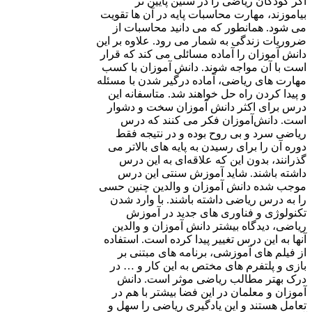
اگر کودکان ریاضی را در سنین پایین تر
بیاموزند، مهارت محاسبات پایه در آن ها تقویت
می شود. همانطور که می دانید محاسبات از
ضروریات زندگی به شمار می رود. علاوه بر این
دانش آموزان را آماده مسائلی می کند که قرار
است با آن مواجه شوند. دانش آموزان با کسب
مهارت های ریاضی، آماده درگیر شدن با مسئله
و پیدا کردن راه حل خواهند شد. متاسفانه این
درس برای اکثر دانش آموزان سخت و دشوار
است. دانش‌آموزان فکر می کنند که درس
ریاضی سرد و بی روح بوده و در نتیجه فقط
دوره آن را برای رسیدن به پایه های بالاتر می
گذرانند، بدون این که علاقه‌ای به این درس
داشته باشند. شاید آموزش سنتی این درس
موجب شده دانش آموزان و والدین چنین حسی
را به درس ریاضی داشته باشند. با وارد شدن
تکنولوژی و فناوری های جدید در آموزش
ریاضی، دیدگاه بیشتر دانش آموزان و والدین
آنها به این درس تغییر پیدا کرده است. استفاده
از فیلم های آموزشی، برنامه های مبتنی بر
بازی و پلتفرم های مختص به این کار و … در
درک بهتر مطالب ریاضی موثر است. دانش
آموزان و معلمان در این فضا بیشتر با هم در
تعامل هستند و این یادگیری ریاضی را سهل و