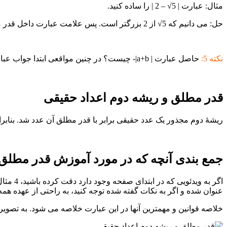
مثال: عبارت | 5√ – 2 | را ساده کنید.
حل: می دانیم که 5√ از 2 بزرگتر است. پس علامت عبارت داخل قدر مطلق منفی خواهد بود. عبارات منفی از داخل قدر مطلق به صورت قرینه خارج می شوند. پس جواب می شود:
نکته 5:
حاصل عبارت | a+b|- چیست؟ در چنین مواقعی ابتدا جواب عبارت داخل قدر مطلق ( هرچه که باشد ) را به دست می آوریم و سپس منفی پشت قدر مطلق را در آن تاثیر می دهیم.
قدر مطلق و ریشه دوم اعداد حقیقی
ریشۀ دوم مجذور یک عدد حقیقی برابر با قدر مطلق آن عدد شد. بنابراین برا
جمع بندی آنچه که در مورد آموزش قدر مطلق ر
اگر به ویدئویی که در ابتدای صفحه وجود دارد دقت کرده باشید، 4 مثال در این ویدئو برای شما مطرح شده است که در این 4 مثال، همه آنچه را که در این قسمت از
عنوان شده و اگر به نکات گفته شده توجه کنید، به راحتی از عهده همه
خلاصه قوانین و مهمترین آنها در این عبارت خلاصه می شود. به تصویر ز