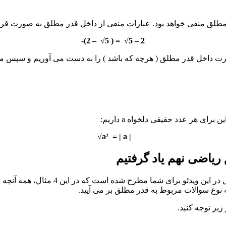
2 – 5√ = ( 5√ – 2)-
ی هر عدد حقیقی دلخواه a داریم:
| a² = | a√
یاضی نهم یاد گرفتیم
 نوع سوالات مربوط به قدر مطلق بر می آیید.
یر توجه کنید.