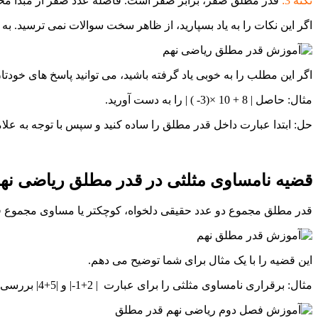
نکته 3:
قدر مطلق صفر، برابر صفر است. فاصله عدد صفر از مبدا م
اگر این نکات را به یاد بسپارید، از ظاهر سخت سوالات نمی ترسید. به م
اگر این مطلب را به خوبی یاد گرفته باشید، می توانید پاسخ های خودتان
مثال: حاصل | 8 + 10 ×(3- ) | را به دست آورید.
حل: ابتدا عبارت داخل قدر مطلق را ساده کنید و سپس با توجه به علا
قضیه نامساوی مثلثی در قدر مطلق ریاضی نه
قدر مطلق مجموع دو عدد حقیقی دلخواه، کوچکتر یا مساوی مجموع ق
این قضیه را با یک مثال برای شما توضیح می دهم.
مثال: برقراری نامساوی مثلثی را برای عبارت
| 2+1-
|
و
|
5
+
4
| بررسی 