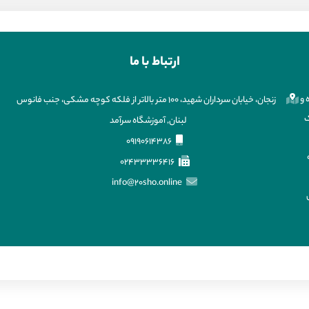
ارتباط با ما
 و
زنجان، خیابان سرداران شهید، ۱۰۰ متر بالاتر از فلکه کوچه مشکی، جنب فانوس
ک
لبنان, آموزشگاه سرآمد
09190614386
02433336416
info@20sho.online