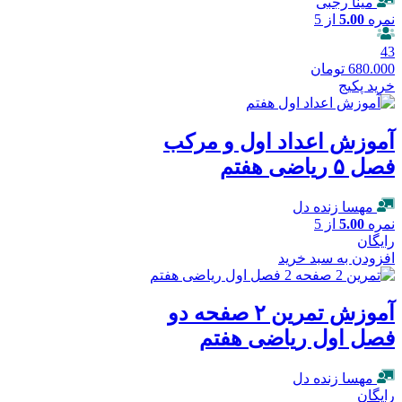
مینا رجبی
نمره
5.00
از 5
43
680.000
تومان
خرید پکیج
آموزش اعداد اول و مرکب
فصل ۵ ریاضی هفتم
مهسا زنده دل
نمره
5.00
از 5
رایگان
افزودن به سبد خرید
آموزش تمرین ۲ صفحه دو
فصل اول ریاضی هفتم
مهسا زنده دل
رایگان