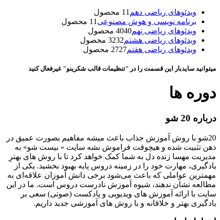
ویدئوهای ریاضی دهم
1 محصول
1
برنامه نویسی و هوش مصنوعی
1 محصول
1
ویدئوهای ریاضی نهم
40 محصول
40
ویدئوهای ریاضی هشتم
32 محصول
32
ویدئوهای ریاضی هفتم
27 محصول
27
میتوانید سایدبار این قسمت را در "تنظیمات قالب شکرینو" غیرفعال کنید
دوره ها
درباره 20 شو
20شو با روش آموزش جذاب باعث میشه مفاهیم بصورت عمیق در
ذهن تثبیت شده و هیچوقت فراموش نشه سایت « بیست شو» به
مدیریت مهسا زنده دل به شما کمک خواهد کرد تا با روش های بهترِ
یادگیری، مهارت خود را در زمینه دروس پایه بهبود بخشید. یکی از
مهمترین عواملی که باعث می‌شود برخی دانش آموزان علاقه‌ای به
مطالعه نشان ندهند، شیوه آموزش نادرست دروس است. ما در این
سایت با ارائه آموزش های ویدیویی و پادکست (صوتی) سعی بر
یادگیری بهتر و خلاقانه و با روش های آموزشی جدید داریم.