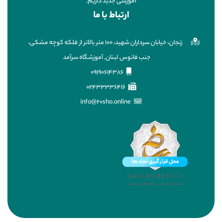
آموزشی جدید داریم.
ارتباط با ما
زنجان، خیابان سرداران شهید، ۱۰۰ متر بالاتر از فلکه کوچه مشکی،
جنب فانوس لبنان, آموزشگاه سرآمد
09190614386
02433336416
info@20sho.online