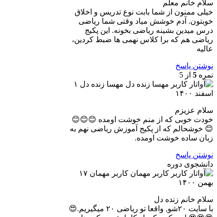
سلام خانم معلم
خیلی ممنون از شما بابت نوع تدریس و اخلاق
خوبتون. آدم خوشش میاد وقتی شما ریاضی
درس میدین بشینه ریاضی بخونه. این پکیج
ریاضی هم که برا کلاس نهمی ها ضبط کردین،
عالیه
نوشتن پاسخ
نمره
5
از 5
مهسا زنده دل
۱
اسفند ۱۴۰۰
سلام عزیزم
خودت خوبی که از منم خوشت اومده 😊😊😊
😊 خوشحالم که از پکیج آموزش ریاضی نهم به
زبان ساده خوشت اومده.
نوشتن پاسخ
دانشجوی دوره
کاربر مهمان
۱۷
بهمن ۱۴۰۰
سلام خانم زنده دل
با سایت ۲۰شو, واقعا تو ریاضی ۲۰ میگیریم.😍