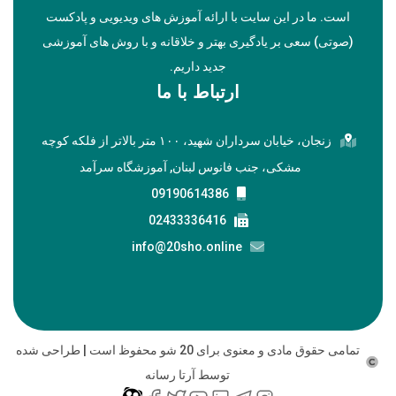
است. ما در این سایت با ارائه آموزش های ویدیویی و پادکست
(صوتی) سعی بر یادگیری بهتر و خلاقانه و با روش های آموزشی
جدید داریم.
ارتباط با ما
زنجان، خیابان سرداران شهید، ۱۰۰ متر بالاتر از فلکه کوچه
مشکی، جنب فانوس لبنان, آموزشگاه سرآمد
09190614386
02433336416
info@20sho.online
تمامی حقوق مادی و معنوی برای 20 شو محفوظ است | طراحی شده
توسط آرتا رسانه